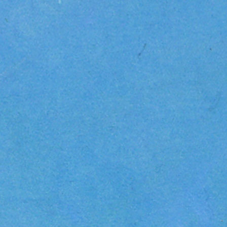
Brigantine bee
Sein Spitzname
her,
die er nie wusc