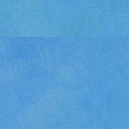
Sterling Hayde
Manche handeln
andere sehen i
der nie einer s
globetrottenden
liebte als alles
Zweifellos war 
der sein Leben
Das Enfant Terr
ein Versuch üb
weiterlesen...